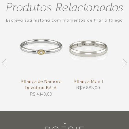
Produtos Relacionados
Escreva sua história com momentos de tirar o fôlego
Namoro
Aliança de Namoro
Aliança Mon I
Alian
 I-B
Devotion BA-A
Dev
R$ 6.888,00
,00
R$ 4.140,00
R$